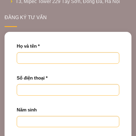
T3, Mipec Tower 229 Tây Sơn, Đống Đa, Hà Nội
ĐĂNG KÝ TƯ VẤN
Họ và tên *
Số điện thoại *
Năm sinh