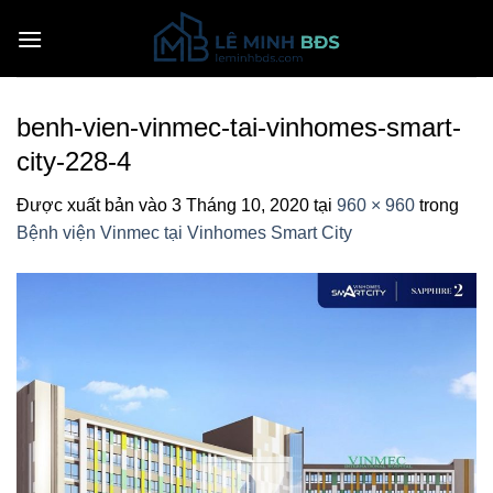
Bỏ
qua
nội
dung
benh-vien-vinmec-tai-vinhomes-smart-
city-228-4
Được xuất bản vào
3 Tháng 10, 2020
tại
960 × 960
trong
Bệnh viện Vinmec tại Vinhomes Smart City