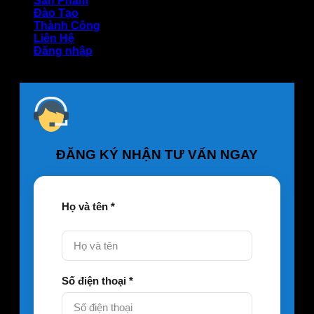
Sản Phẩm
Đào Tạo
Thành Công
Liên Hệ
Đăng nhập
ĐĂNG KÝ NHẬN TƯ VẤN NGAY
Họ và tên *
Số điện thoại *