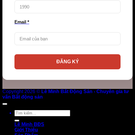
Email *
Copyright 2026 ©
Lê Minh Bất Động Sản - Chuyên gia tư
vấn Bất động sản
Tìm
kiếm:
Lê Minh BĐS
Giới Thiệu