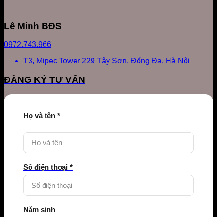
Lê Minh BĐS
0972.743.966
T3, Mipec Tower 229 Tây Sơn, Đống Đa, Hà Nội
ĐĂNG KÝ TƯ VẤN
Họ và tên *
Số điện thoại *
Năm sinh