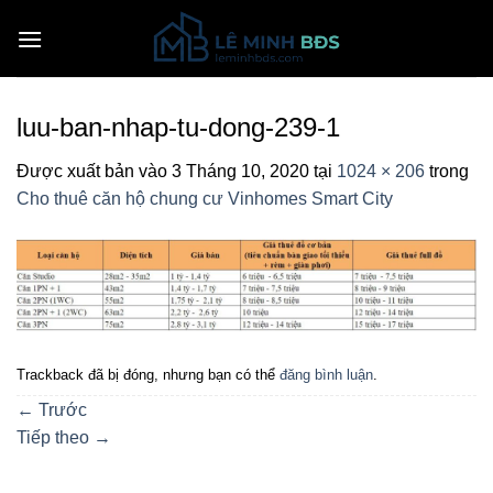
Bỏ
qua
nội
dung
luu-ban-nhap-tu-dong-239-1
Được xuất bản vào
3 Tháng 10, 2020
tại
1024 × 206
trong
Cho thuê căn hộ chung cư Vinhomes Smart City
Trackback đã bị đóng, nhưng bạn có thể
đăng bình luận
.
←
Trước
Tiếp theo
→