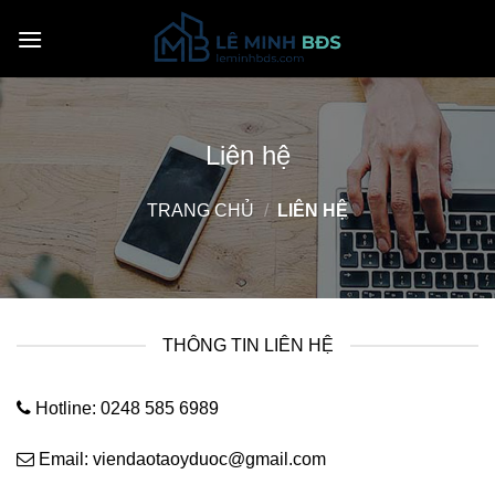
Bỏ
qua
nội
dung
Liên hệ
TRANG CHỦ
/
LIÊN HỆ
THÔNG TIN LIÊN HỆ
Hotline: 0248 585 6989
Email: viendaotaoyduoc@gmail.com