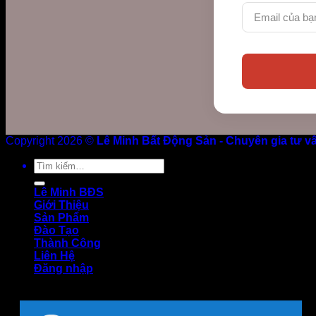
Copyright 2026 ©
Lê Minh Bất Động Sản - Chuyên gia tư v
Tìm
kiếm:
Lê Minh BĐS
Giới Thiệu
Sản Phẩm
Đào Tạo
Thành Công
Liên Hệ
Đăng nhập