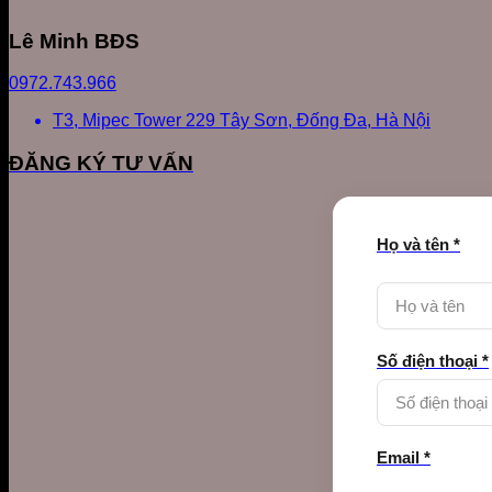
Lê Minh BĐS
0972.743.966
T3, Mipec Tower 229 Tây Sơn, Đống Đa, Hà Nội
ĐĂNG KÝ TƯ VẤN
Họ và tên *
Số điện thoại *
Email *