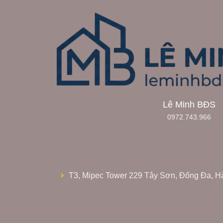
Lê Minh BĐS
0972.743.966
T3, Mipec Tower 229 Tây Sơn, Đống Đa, H