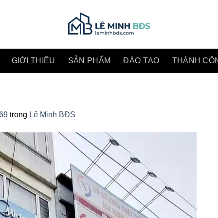
GIỚI THIỆU
SẢN PHẨM
ĐÀO TẠO
THÀNH CÔ
869
trong
Lê Minh BĐS