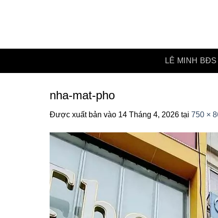
Bỏ
qua
nội
dung
LÊ MINH BĐS
nha-mat-pho
Được xuất bản vào
14 Tháng 4, 2026
tại
750 × 