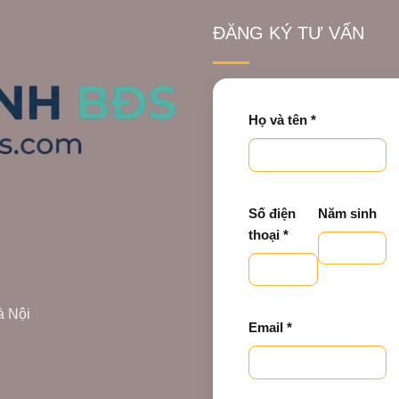
ĐĂNG KÝ TƯ VẤN
Họ và tên *
Số điện
Năm sinh
thoại *
à Nội
Email *