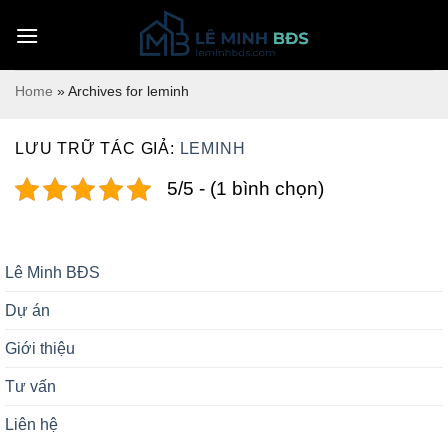
Bỏ
qua
nội
dung
Home
»
Archives for leminh
LƯU TRỮ TÁC GIẢ:
LEMINH
5/5 - (1 bình chọn)
Lê Minh BĐS
Dự án
Giới thiệu
Tư vấn
Liên hệ